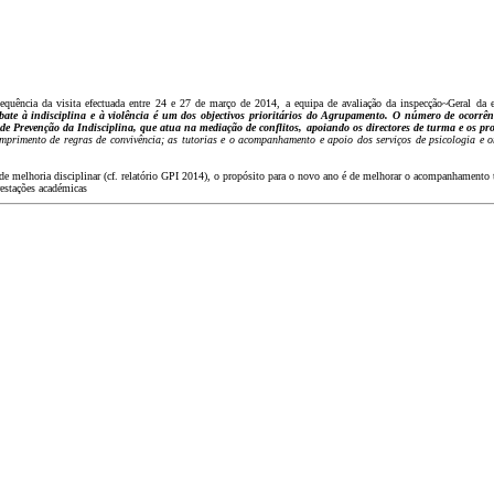
 sequência da visita efectuada entre 24 e 27 de março de 2014, a equipa de avaliação da inspecção~Geral da 
ate à indisciplina e à violência é um dos objectivos prioritários do Agrupamento. O número de ocorrên
 Prevenção da Indisciplina, que atua na mediação de conflitos, apoiando os directores de turma e os prof
mprimento de regras de convivência; as tutorias e o acompanhamento e apoio dos serviços de psicologia e or
 melhoria disciplinar (cf. relatório GPI 2014), o propósito para o novo ano é de melhorar o acompanhamento tu
restações académicas