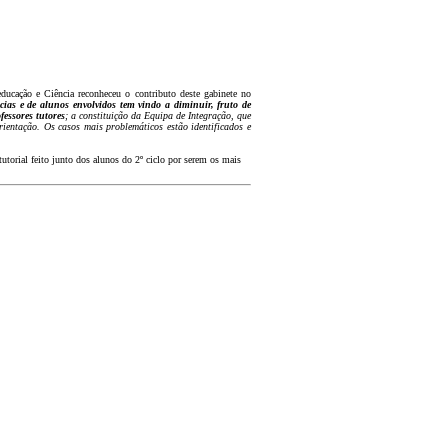
educação e Ciência reconheceu o contributo deste gabinete no
cias e de alunos envolvidos tem vindo a diminuir, fruto de
essores tutores
; a constituição da Equipa de Integração, que
ientação. Os casos mais problemáticos estão identificados e
torial feito junto dos alunos do 2º ciclo por serem os mais