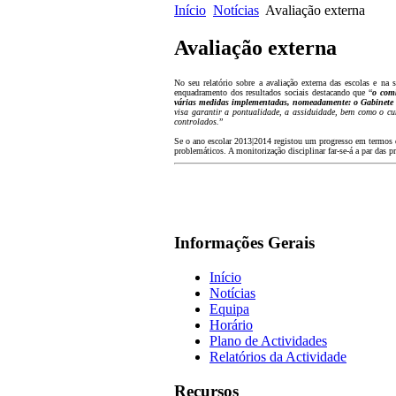
Início
Notícias
Avaliação externa
Avaliação externa
No seu relatório sobre a avaliação externa das escolas e na
enquadramento dos resultados sociais destacando que “
o comb
várias medidas implementadas, nomeadamente: o Gabinete de
visa garantir a pontualidade, a assiduidade, bem como o cu
controlados.
”
Se o ano escolar 2013|2014 registou um progresso em termos de
problemáticos. A monitorização disciplinar far-se-á a par das p
Informações Gerais
Início
Notícias
Equipa
Horário
Plano de Actividades
Relatórios da Actividade
Recursos